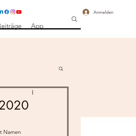
Anmelden
eiträge
App
2.2020
it Namen 