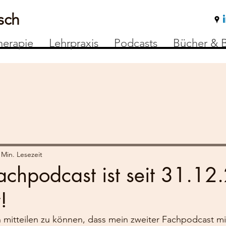
sch
herapie
Lehrpraxis
Podcasts
Bücher & B
 Min. Lesezeit
achpodcast ist seit 31.1
!
n mitteilen zu können, dass mein zweiter Fachpodcast m