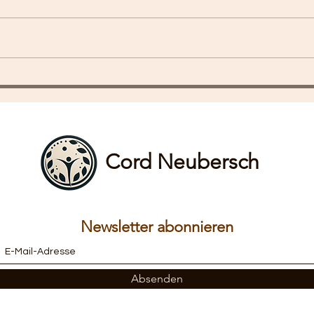
Ich freue mich sehr, dass wir
heute schon den 8. Fachtag im
Kinderschutz zusammen mit
dem HELIOS Klinikum Duisburg
Neu
machen können. Das Thema
Woch
Kinderschutz lag schon immer
sehr am Herzen. Wir haben in di
Cord Neubersch
Newsletter abonnieren
Absenden