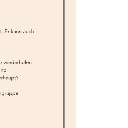
t. Er kann auch 
und 
erhaupt?
engruppe 