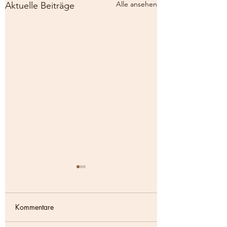
Alle ansehen
Aktuelle Beiträge
8. Fachtag Kinderschutz
RISKID
Ich freue mich sehr, dass
Kommentare
wir heute schon den 8.