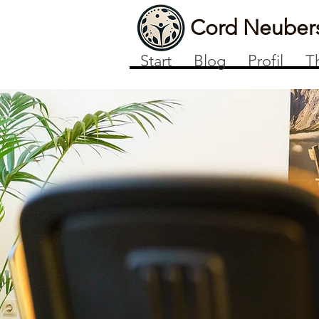
Cord Neuber
Start
Blog
Profil
T