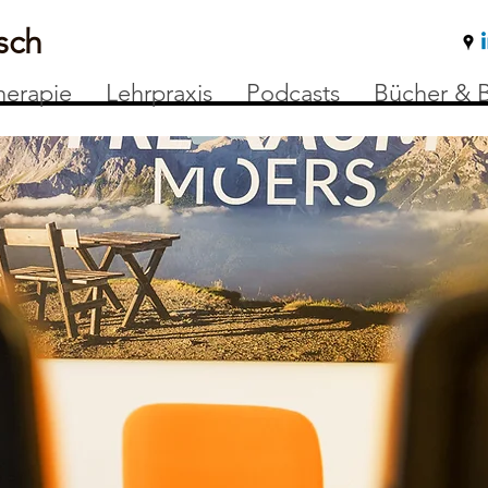
sch
herapie
Lehrpraxis
Podcasts
Bücher & B