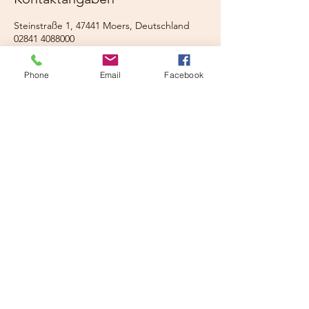
Steinstraße 1, 47441 Moers, Deutschland
02841 4088000
info@freiraum-moers.de
Phone
Email
Facebook
Cord Neubersch
Newsletter abonnieren
Absenden